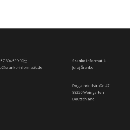
 157 804 539 02
Sranko Informatik
nfo@sranko-informatik.de
Juraj Šranko
Doggenriedstraße 47
88250 Weingarten
Deutschland