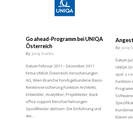
Go ahead-Programm bei UNIQA
Angest
Österreich
By:
Juraj 
By:
Juraj Sranko
Datum Jun
Datum Februar 2011 – Dezember 2011
UNIQA Gro
Firma UNIQA Österreich Versicherungen
spol. s r.
AG, Wien Branche Fondsgebundene Basis-
Funktion A
Rentenversicherung Funktion Architekt,
Programmi
Entwickler, Analytiker, Projektleiter, Back
Softwaree
office support Berufserfahrungen
Spezifika
SpoolMaster ablösen Die Einführung und
Kundenan
die…
klären u