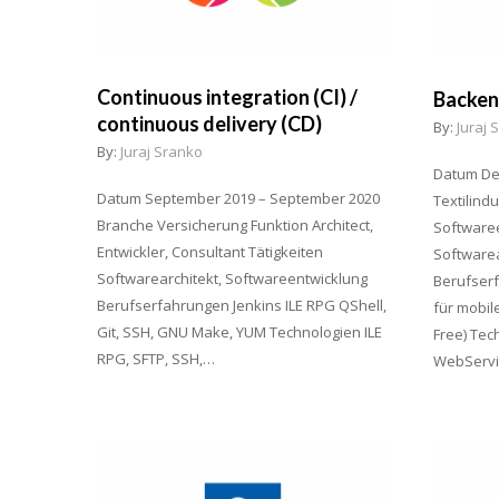
Continuous integration (CI) /
Backen
continuous delivery (CD)
By:
Juraj 
By:
Juraj Sranko
Datum De
Datum September 2019 – September 2020
Textilindu
Branche Versicherung Funktion Architect,
Softwaree
Entwickler, Consultant Tätigkeiten
Softwarea
Softwarearchitekt, Softwareentwicklung
Berufser
Berufserfahrungen Jenkins ILE RPG QShell,
für mobil
Git, SSH, GNU Make, YUM Technologien ILE
Free) Tec
RPG, SFTP, SSH,…
WebServi