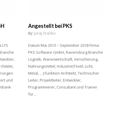
bH
Angestellt bei PKS
By:
Juraj Sranko
a LTS
Datum Mai 2013 – September 2018 Firma
 Branche
PKS Software GmbH, Ravensburg Branche
wickler,
Logistik, Warenwirtschaft, Versicherung,
chitekt,
Nahrungsmittel, Industrie(Textil, Licht,
hrungen
Metal, …) Funktion Architekt, Technischer
ort und
Leiter, Projektleiter, Entwickler,
enbank
Programmierer, Consultant und Trainer
für…