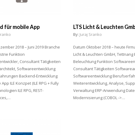
d für mobile App
LTS Licht & Leuchten Gm
Sranko
By:
Juraj Sranko
zember 2018 – Juni 2019 Branche
Datum Oktober 2018 – heute Firm
strie Funktion
Licht & Leuchten GmbH, Tettnang
ntwickler, Consultant Tätigkeiten
Beleuchtung Funktion Softwareent
rchitekt, Softwareentwicklung
Consultant Tätigkeiten Softwarear
fahrungen Backend-Entwicklung
Softwareentwicklung Berufserfa
e App ILE Konzpet (ILE RPG + Fully
Weiterentwicklung, Analyse, Supp
hnologien ILE RPG, REST-
Verwaltung ERP-Anwendung Dat
ces,…
Modernisierung (COBOL ->…