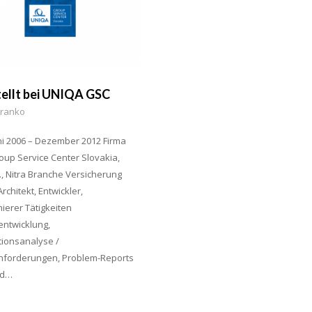
ellt bei UNIQA GSC
Sranko
i 2006 – Dezember 2012 Firma
up Service Center Slovakia,
o., Nitra Branche Versicherung
rchitekt, Entwickler,
erer Tätigkeiten
ntwicklung,
tionsanalyse /
forderungen, Problem-Reports
nd…