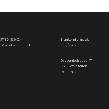
 157 804 539 02
Sranko Informatik
nfo@sranko-informatik.de
Juraj Šranko
Doggenriedstraße 47
88250 Weingarten
Deutschland